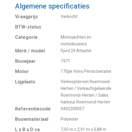
Algemene specificaties
Vraagprijs
Verkocht
BTW-status
Categorie
Motorjachten en
motorkruisers
Merk / model
Fjord 24 Attaché
Bouwjaar
1971
Motor
170pk Volvo Penta benzine
Ligplaats
Verkoopterrein Roermond-
Herten / Verkaufsgelaende
Roermond-Herten / Sales
harbour Roermond-Herten
Referentiecode
0402200057
Bouwmateriaal
Polyester
L x B x D ca
7,55 m x 2,91 m x 0,88 m