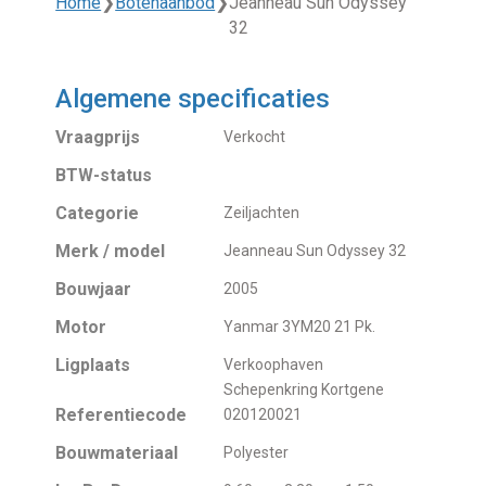
Home
❯
Botenaanbod
❯
Jeanneau Sun Odyssey
32
Algemene specificaties
Vraagprijs
Verkocht
BTW-status
Categorie
Zeiljachten
Merk / model
Jeanneau Sun Odyssey 32
Bouwjaar
2005
Motor
Yanmar 3YM20 21 Pk.
Ligplaats
Verkoophaven
Schepenkring Kortgene
Referentiecode
020120021
Bouwmateriaal
Polyester