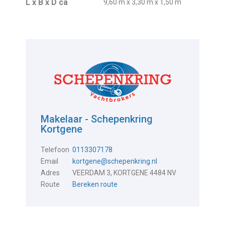
L x B x D ca
9,60 m x 3,30 m x 1,50 m
Makelaar - Schepenkring
Kortgene
Telefoon
0113307178
Email
kortgene@schepenkring.nl
Adres
VEERDAM 3, KORTGENE 4484 NV
Route
Bereken route