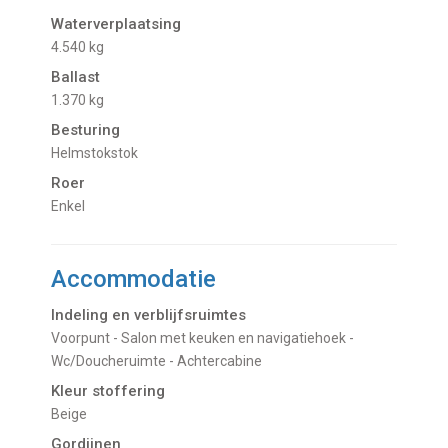
Waterverplaatsing
4.540 kg
Ballast
1.370 kg
Besturing
Helmstokstok
Roer
Enkel
Accommodatie
Indeling en verblijfsruimtes
Voorpunt - Salon met keuken en navigatiehoek -
Wc/Doucheruimte - Achtercabine
Kleur stoffering
Beige
Gordijnen