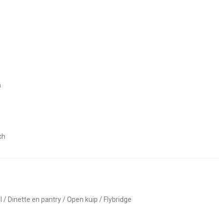
m
ch
el / Dinette en pantry / Open kuip / Flybridge