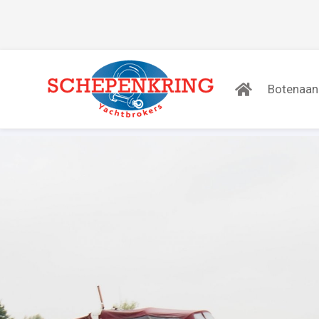
Botenaa