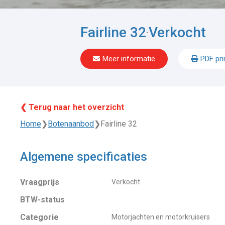
Fairline 32
Verkocht
-
Meer informatie
PDF pri
❮ Terug naar het overzicht
Home
❯
Botenaanbod
❯
Fairline 32
Algemene specificaties
Vraagprijs
Verkocht
BTW-status
Categorie
Motorjachten en motorkruisers