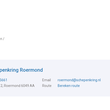
n /
epenkring Roermond
5661
Email
roermond@schepenkring.nl
 2, Roermond 6049 AA
Route
Bereken route