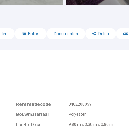
nten
Foto's
Documenten
Delen
Referentiecode
0402200059
Bouwmateriaal
Polyester
L x B x D ca
9,80 m x 3,30 m x 0,80 m