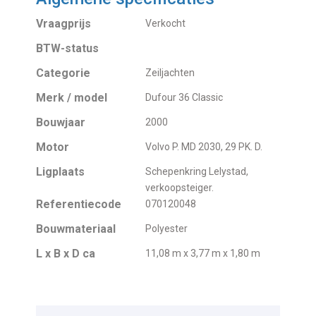
Vraagprijs
Verkocht
BTW-status
Categorie
Zeiljachten
Merk / model
Dufour 36 Classic
Bouwjaar
2000
Motor
Volvo P. MD 2030, 29 PK. D.
Ligplaats
Schepenkring Lelystad,
verkoopsteiger.
Referentiecode
070120048
Bouwmateriaal
Polyester
L x B x D ca
11,08 m x 3,77 m x 1,80 m