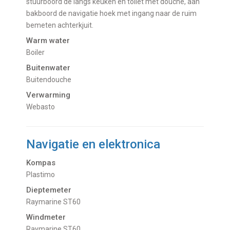
stuurboord de langs keuken en toilet met douche, aan
bakboord de navigatie hoek met ingang naar de ruim
bemeten achterkjuit.
Warm water
Boiler
Buitenwater
buitendouche
Verwarming
Webasto
Navigatie en elektronica
Kompas
Plastimo
Dieptemeter
Raymarine ST60
Windmeter
Raymarine ST60