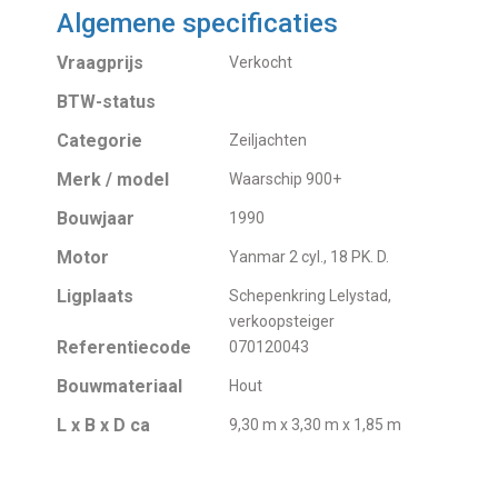
Algemene specificaties
Vraagprijs
Verkocht
BTW-status
Categorie
Zeiljachten
Merk / model
Waarschip 900+
Bouwjaar
1990
Motor
Yanmar 2 cyl., 18 PK. D.
Ligplaats
Schepenkring Lelystad,
verkoopsteiger
Referentiecode
070120043
Bouwmateriaal
Hout
L x B x D ca
9,30 m x 3,30 m x 1,85 m