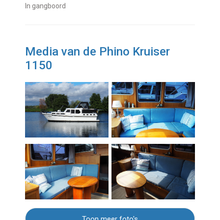
In gangboord
Media van de Phino Kruiser
1150
Toon meer foto's