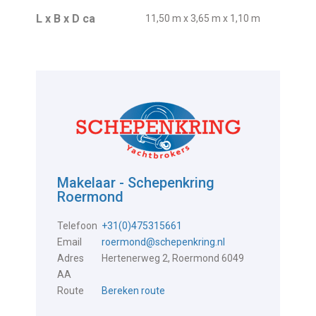
L x B x D ca
11,50 m x 3,65 m x 1,10 m
Makelaar - Schepenkring
Roermond
Telefoon
+31(0)475315661
Email
roermond@schepenkring.nl
Adres
Hertenerweg 2, Roermond 6049
AA
Route
Bereken route