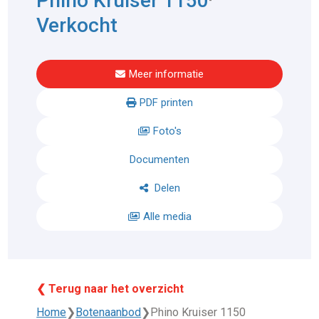
Phino Kruiser 1150
Verkocht
Meer informatie
PDF printen
Foto's
Documenten
Delen
Alle media
❮ Terug naar het overzicht
Home
❯
Botenaanbod
❯
Phino Kruiser 1150