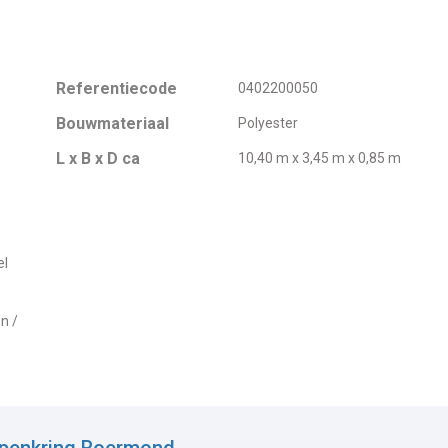
Referentiecode
0402200050
Bouwmateriaal
Polyester
L x B x D ca
10,40 m x 3,45 m x 0,85 m
el
n /