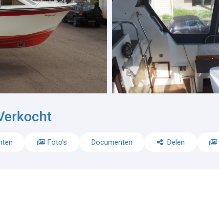
Verkocht
nten
Foto's
Documenten
Delen