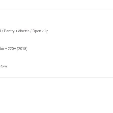
el / Pantry + dinette / Open kuip
motor + 220V (2018)
c 4kw