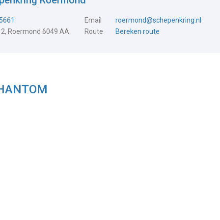
epenkring Roermond
5661
Email
roermond@schepenkring.nl
 2, Roermond 6049 AA
Route
Bereken route
 PHANTOM