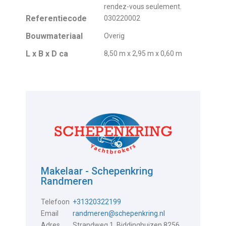
rendez-vous seulement.
Referentiecode
030220002
Bouwmateriaal
Overig
L x B x D ca
8,50 m x 2,95 m x 0,60 m
Makelaar - Schepenkring
Randmeren
Telefoon
+31320322199
Email
randmeren@schepenkring.nl
Adres
Strandweg 1, Biddinghuizen 8256