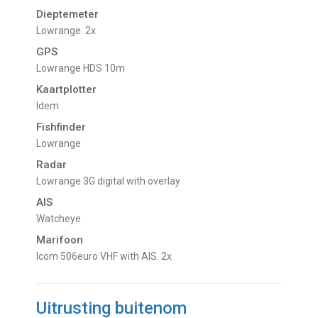
Dieptemeter
Lowrange. 2x
GPS
Lowrange HDS 10m
Kaartplotter
Idem
Fishfinder
Lowrange
Radar
Lowrange 3G digital with overlay
AIS
Watcheye
Marifoon
Icom 506euro VHF with AIS. 2x
Uitrusting buitenom