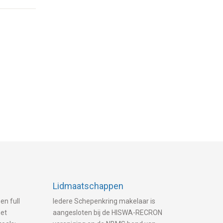
Lidmaatschappen
en full
Iedere Schepenkring makelaar is
met
aangesloten bij de HISWA-RECRON