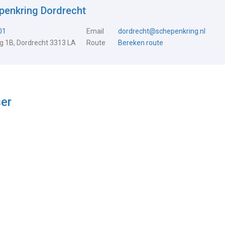
penkring Dordrecht
01
Email
dordrecht@schepenkring.nl
 1B, Dordrecht 3313 LA
Route
Bereken route
ser