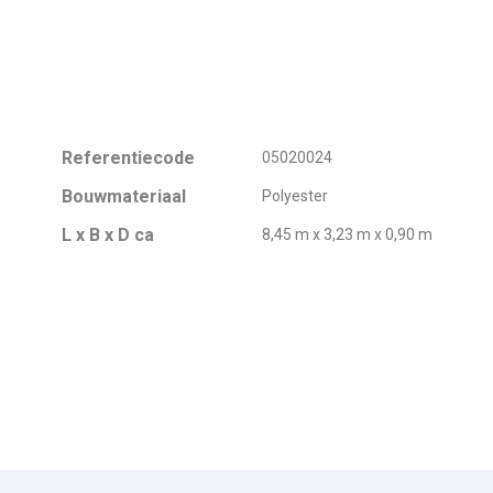
Referentiecode
05020024
Bouwmateriaal
Polyester
L x B x D ca
8,45 m x 3,23 m x 0,90 m