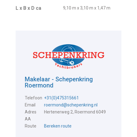
L x B x D ca
9,10 m x 3,10 m x 1,47 m
Makelaar - Schepenkring
Roermond
Telefoon
+31(0)475315661
Email
roermond@schepenkring.nl
Adres
Hertenerweg 2, Roermond 6049
AA
Route
Bereken route