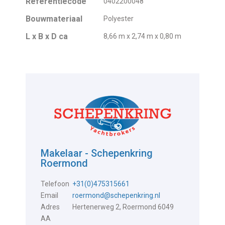
Referentiecode
0402200048
Bouwmateriaal
Polyester
L x B x D ca
8,66 m x 2,74 m x 0,80 m
Makelaar - Schepenkring
Roermond
Telefoon
+31(0)475315661
Email
roermond@schepenkring.nl
Adres
Hertenerweg 2, Roermond 6049
AA