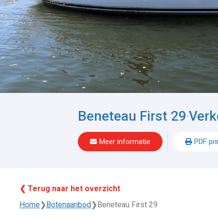
Beneteau First 29
Verk
-
Meer informatie
PDF pri
❮ Terug naar het overzicht
Home
❯
Botenaanbod
❯
Beneteau First 29