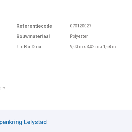
Referentiecode
070120027
Bouwmateriaal
Polyester
L x B x D ca
9,00 m x 3,02 m x 1,68 m
ger
penkring Lelystad