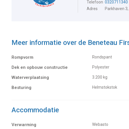
Telefoon
0320711340
Adres
Parkhaven 3,
Meer informatie over de
Beneteau Fir
Rompvorm
Rondspant
Dek en opbouw constructie
Polyester
Waterverplaatsing
3.200 kg
Besturing
Helmstokstok
Accommodatie
Verwarming
Webasto