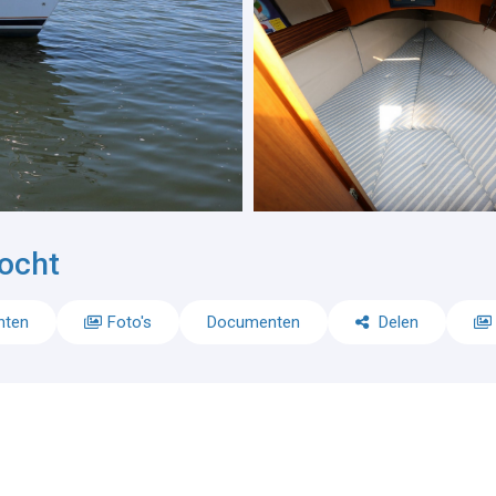
ocht
nten
Foto's
Documenten
Delen