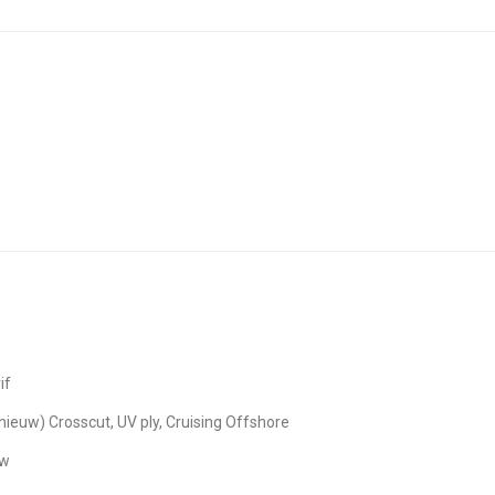
if
(nieuw) Crosscut, UV ply, Cruising Offshore
uw