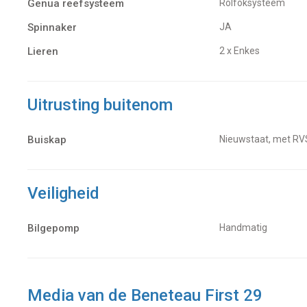
Genua reefsysteem
Rolfoksysteem
Spinnaker
JA
Lieren
2 x Enkes
Uitrusting buitenom
Buiskap
Nieuwstaat, met RV
Veiligheid
Bilgepomp
Handmatig
Media van de Beneteau First 29