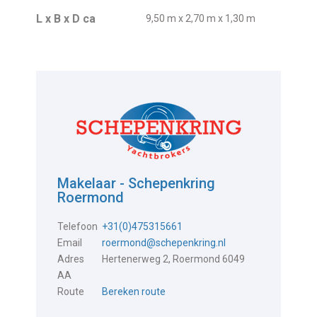
L x B x D ca
9,50 m x 2,70 m x 1,30 m
Makelaar - Schepenkring
Roermond
Telefoon
+31(0)475315661
Email
roermond@schepenkring.nl
Adres
Hertenerweg 2, Roermond 6049
AA
Route
Bereken route