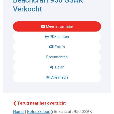
Beachcraft 950 GSAK
Verkocht
Meer informatie
PDF printen
Foto's
Documenten
Delen
Alle media
❮ Terug naar het overzicht
Home
❯
Botenaanbod
❯
Beachcraft 950 GSAK