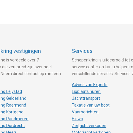
ring vestigingen
Services
ng is verdeeld over 7
Schepenkring is uitgegroeid tot e
 die verspreid zijn over heel
service center en kan u helpen 
 Neem direct contact op met een
verschillende services. Services 
Advies van Experts
ng Lelystad
Ligplaats huren
ng Gelderland
Jachttransport
ing Roermond
Taxatie van uw boot
ing Kortgene
Vaarberichten
ing Randmeren
Hiswa
ing Dordrecht
Zeiljacht verkopen
ing Heeg
Motorjacht verkopen