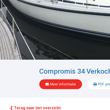
Compromis 34
Verkoc
-
Meer informatie
PDF pri
❮ Terug naar het overzicht