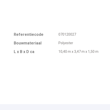
Referentiecode
070120027
Bouwmateriaal
Polyester
L x B x D ca
10,40 m x 3,47 m x 1,50 m