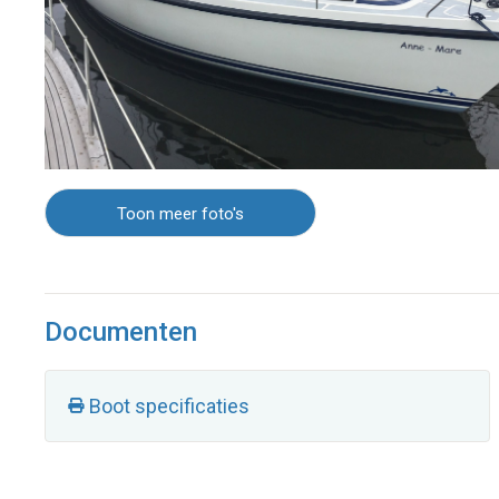
Toon meer foto's
Documenten
Boot specificaties