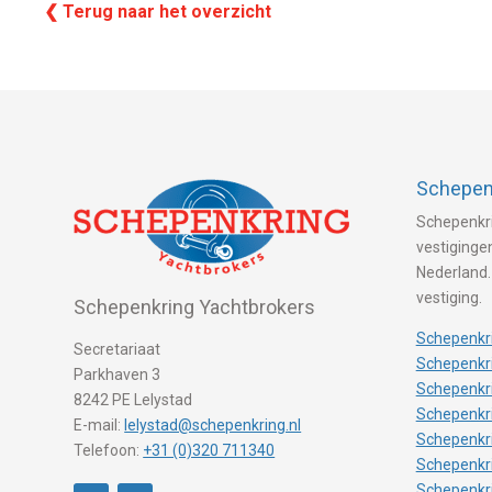
❮ Terug naar het overzicht
Schepenk
Schepenkri
vestigingen
Nederland.
vestiging.
Schepenkring Yachtbrokers
Schepenkri
Secretariaat
Schepenkri
Parkhaven 3
Schepenkr
8242 PE Lelystad
Schepenkr
E-mail:
lelystad@schepenkring.nl
Schepenkr
Telefoon:
+31 (0)320 711340
Schepenkr
Schepenkr