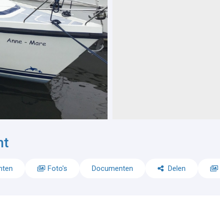
ht
nten
Foto's
Documenten
Delen