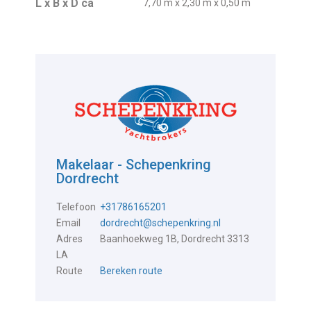
L x B x D ca
7,70 m x 2,30 m x 0,50 m
Makelaar - Schepenkring
Dordrecht
Telefoon
+31786165201
Email
dordrecht@schepenkring.nl
Adres
Baanhoekweg 1B, Dordrecht 3313
LA
Route
Bereken route