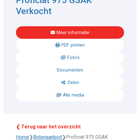
Proficiat 975 GSAK
Verkocht
Meer informatie
PDF printen
Foto's
Documenten
Delen
Alle media
❮ Terug naar het overzicht
Home
❯
Botenaanbod
❯
Proficiat 975 GSAK