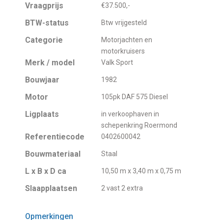
Vraagprijs
€37.500,-
BTW-status
Btw vrijgesteld
Categorie
Motorjachten en
motorkruisers
Merk / model
Valk Sport
Bouwjaar
1982
Motor
105pk DAF 575 Diesel
Ligplaats
in verkoophaven in
schepenkring Roermond
Referentiecode
0402600042
Bouwmateriaal
Staal
L x B x D ca
10,50 m x 3,40 m x 0,75 m
Slaapplaatsen
2 vast 2 extra
Opmerkingen