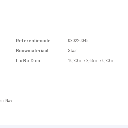
Referentiecode
030220045
Bouwmateriaal
Staal
L x B x D ca
10,30 m x 3,65 m x 0,80 m
n, Nav.