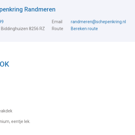
epenkring Randmeren
99
Email
randmeren@schepenkring.nl
 Biddinghuizen 8256 RZ
Route
Bereken route
 OK
Teakdek
nium, eentje lek.