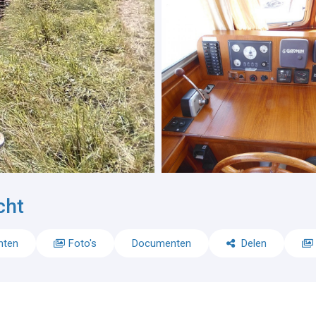
cht
nten
Foto's
Documenten
Delen