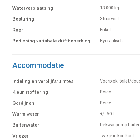
Waterverplaatsing
13.000 kg
Besturing
Stuurwiel
Roer
Enkel
Bediening variabele driftbeperking
Hydraulisch
Accommodatie
Indeling en verblijfsruimtes
Voorpiek, toilet/do
Kleur stoffering
Beige
Gordijnen
Beige
Warm water
+/- 50 L
Buitenwater
dekwaspomp buite
Vriezer
. vakje in koelkast