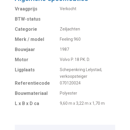
Vraagprijs
Verkocht
BTW-status
Categorie
Zeiljachten
Merk / model
Feeling 960
Bouwjaar
1987
Motor
Volvo P. 18 PK. D.
Ligplaats
Schepenkring Lelystad,
verkoopsteiger
Referentiecode
070120024
Bouwmateriaal
Polyester
L x B x D ca
9,60 m x 3,22 m x 1,70 m