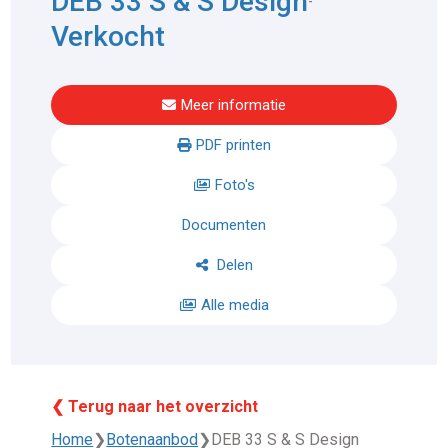
DEB 33 S & S Design
-
Verkocht
Meer informatie
PDF printen
Foto's
Documenten
Delen
Alle media
❮ Terug naar het overzicht
Home
❯
Botenaanbod
❯
DEB 33 S & S Design