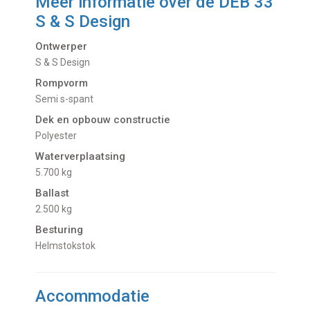
Meer informatie over de
DEB 33
S & S Design
Ontwerper
S & S Design
Rompvorm
Semi s-spant
Dek en opbouw constructie
Polyester
Waterverplaatsing
5.700 kg
Ballast
2.500 kg
Besturing
Helmstokstok
Accommodatie