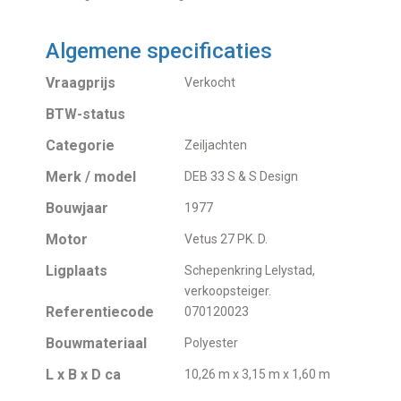
Algemene specificaties
Vraagprijs
Verkocht
BTW-status
Categorie
Zeiljachten
Merk / model
DEB 33 S & S Design
Bouwjaar
1977
Motor
Vetus 27 PK. D.
Ligplaats
Schepenkring Lelystad,
verkoopsteiger.
Referentiecode
070120023
Bouwmateriaal
Polyester
L x B x D ca
10,26 m x 3,15 m x 1,60 m