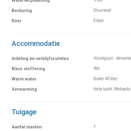
Waterverplaatsing
9 ton
Besturing
Stuurwiel
Roer
Enkel
Accommodatie
Indeling en verblijfsruimtes
Voorkpunt - dinnet
Kleur stoffering
Wit
Warm water
Boiler 40 liter
Verwarming
hete lucht. Webasto
Tuigage
Aantal masten
1