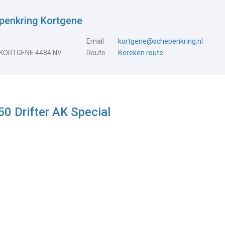
penkring Kortgene
Email
kortgene@schepenkring.nl
 KORTGENE 4484 NV
Route
Bereken route
0 Drifter AK Special