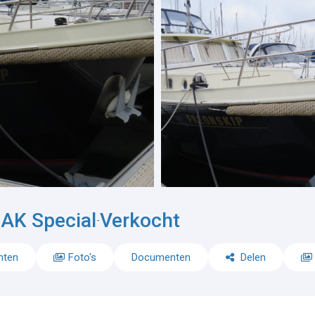
 AK Special
Verkocht
-
nten
Foto's
Documenten
Delen