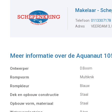
Makelaar - Sche
Telefoon
0113307178
Adres
VEERDAM 3,
Meer informatie over de
Aquanaut 105
Ontwerper
D.Boom
Rompvorm
Multiknik
Rompkleur
Blauw
Dek en opbouw constructie
Staal
Opbouw vorm, materiaal
Staal