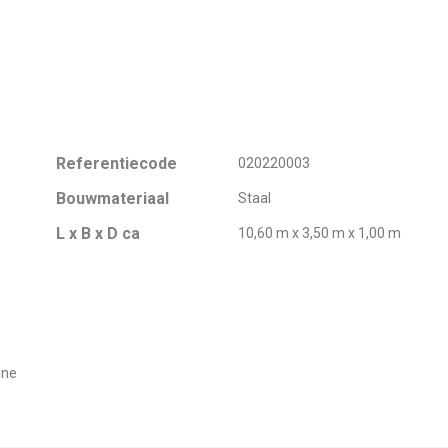
Referentiecode
020220003
Bouwmateriaal
Staal
L x B x D ca
10,60 m x 3,50 m x 1,00 m
ene