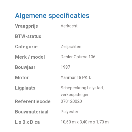
Algemene specificaties
Vraagprijs
Verkocht
BTW-status
Categorie
Zeiljachten
Merk / model
Dehler Optima 106
Bouwjaar
1987
Motor
Yanmar 18 PK. D.
Ligplaats
Schepenkring Lelystad,
verkoopsteiger
Referentiecode
070120020
Bouwmateriaal
Polyester
L x B x D ca
10,60 m x 3,40 m x 1,70 m