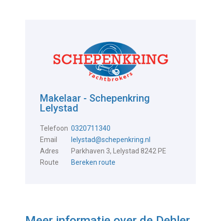
Makelaar - Schepenkring
Lelystad
Telefoon
0320711340
Email
lelystad@schepenkring.nl
Adres
Parkhaven 3, Lelystad 8242 PE
Route
Bereken route
Meer informatie over de
Dehler