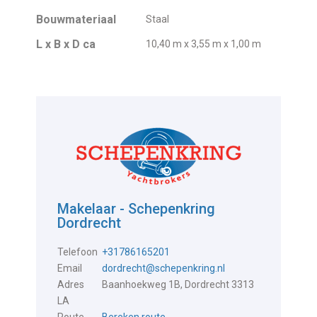
Bouwmateriaal
Staal
L x B x D ca
10,40 m x 3,55 m x 1,00 m
Makelaar - Schepenkring
Dordrecht
Telefoon
+31786165201
Email
dordrecht@schepenkring.nl
Adres
Baanhoekweg 1B, Dordrecht 3313
LA