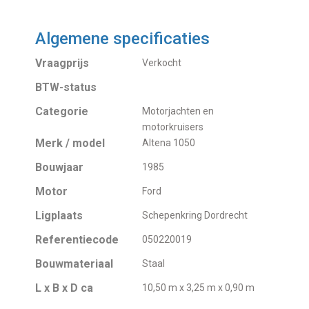
Algemene specificaties
Vraagprijs
Verkocht
BTW-status
Categorie
Motorjachten en
motorkruisers
Merk / model
Altena 1050
Bouwjaar
1985
Motor
Ford
Ligplaats
Schepenkring Dordrecht
Referentiecode
050220019
Bouwmateriaal
Staal
L x B x D ca
10,50 m x 3,25 m x 0,90 m