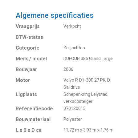
Algemene specificaties
Vraagprijs
Verkocht
BTW-status
Categorie
Zeiljachten
Merk / model
DUFOUR 385 Grand Large
Bouwjaar
2006
Motor
Volvo P. D1-30F, 27 PK. D.
Saildrive
Ligplaats
Schepenkring Lelystad,
verkoopsteiger
Referentiecode
070120015
Bouwmateriaal
Polyester
L x B x D ca
11,72 m x 3,93 m x 1,76 m