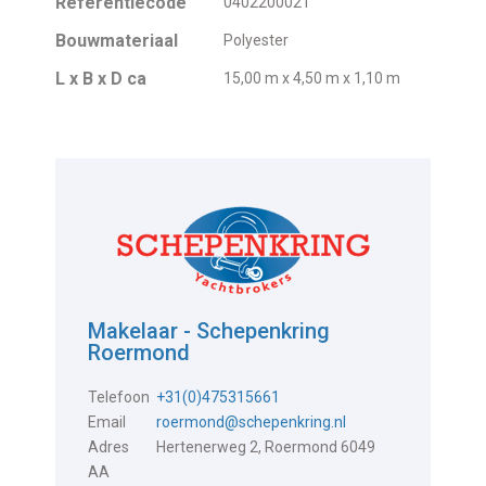
Referentiecode
0402200021
Bouwmateriaal
Polyester
L x B x D ca
15,00 m x 4,50 m x 1,10 m
Makelaar - Schepenkring
Roermond
Telefoon
+31(0)475315661
Email
roermond@schepenkring.nl
Adres
Hertenerweg 2, Roermond 6049
AA