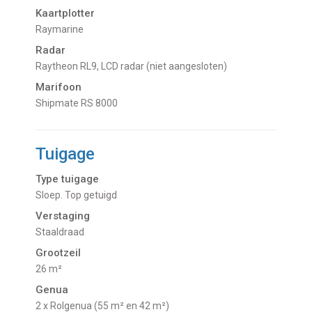
Kaartplotter
Raymarine
Radar
Raytheon RL9, LCD radar (niet aangesloten)
Marifoon
Shipmate RS 8000
Tuigage
Type tuigage
Sloep. Top getuigd
Verstaging
Staaldraad
Grootzeil
26 m²
Genua
2 x Rolgenua (55 m² en 42 m²)