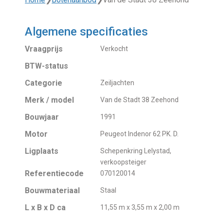
Algemene specificaties
Vraagprijs
Verkocht
BTW-status
Categorie
Zeiljachten
Merk / model
Van de Stadt 38 Zeehond
Bouwjaar
1991
Motor
Peugeot Indenor 62 PK. D.
Ligplaats
Schepenkring Lelystad,
verkoopsteiger
Referentiecode
070120014
Bouwmateriaal
Staal
L x B x D ca
11,55 m x 3,55 m x 2,00 m