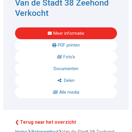
Van de Stadt 38 Zeehond
-
Verkocht
Meer informatie
PDF printen
Foto's
Documenten
Delen
Alle media
❮ Terug naar het overzicht
Home
❯
Botenaanbod
❯
Van de Stadt 38 Zeehond