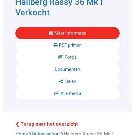
Hallberg Rassy 36 Mk I
-
Verkocht
Meer informatie
PDF printen
Foto's
Documenten
Delen
Alle media
❮ Terug naar het overzicht
Home
❯
Botenaanbod
❯
Hallberg Rassy 36 Mk I