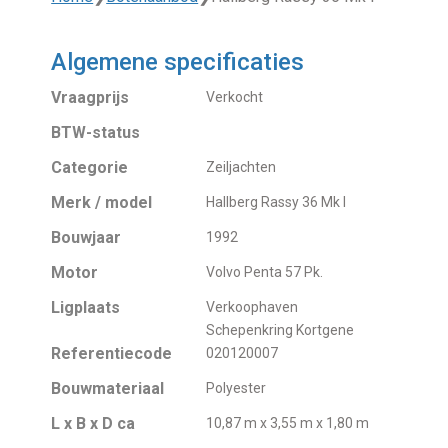
Algemene specificaties
Vraagprijs
Verkocht
BTW-status
Categorie
Zeiljachten
Merk / model
Hallberg Rassy 36 Mk I
Bouwjaar
1992
Motor
Volvo Penta 57 Pk.
Ligplaats
Verkoophaven
Schepenkring Kortgene
Referentiecode
020120007
Bouwmateriaal
Polyester
L x B x D ca
10,87 m x 3,55 m x 1,80 m