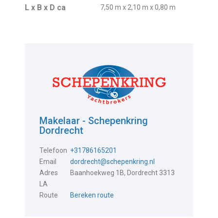
L x B x D ca
7,50 m x 2,10 m x 0,80 m
Makelaar - Schepenkring
Dordrecht
Telefoon
+31786165201
Email
dordrecht@schepenkring.nl
Adres
Baanhoekweg 1B, Dordrecht 3313
LA
Route
Bereken route