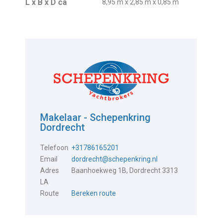
L x B x D ca
8,95 m x 2,85 m x 0,85 m
Makelaar - Schepenkring
Dordrecht
Telefoon
+31786165201
Email
dordrecht@schepenkring.nl
Adres
Baanhoekweg 1B, Dordrecht 3313
LA
Route
Bereken route