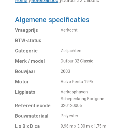
Home
❯
Botenaanbod
❯
Dufour 32 Classic
Algemene specificaties
Vraagprijs
Verkocht
BTW-status
Categorie
Zeiljachten
Merk / model
Dufour 32 Classic
Bouwjaar
2003
Motor
Volvo Penta 19Pk.
Ligplaats
Verkoophaven
Schepenkring Kortgene
Referentiecode
020120006
Bouwmateriaal
Polyester
L x B x D ca
9,96 m x 3,30 m x 1,75 m