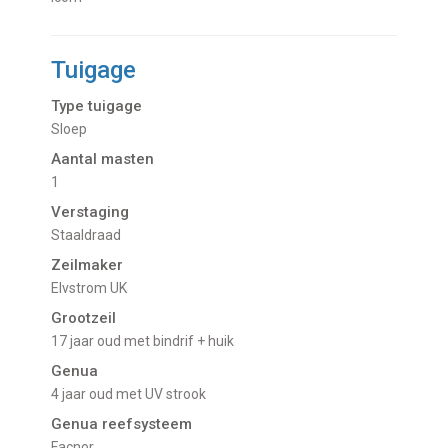
Tuigage
Type tuigage
Sloep
Aantal masten
1
Verstaging
Staaldraad
Zeilmaker
Elvstrom UK
Grootzeil
17 jaar oud met bindrif + huik
Genua
4 jaar oud met UV strook
Genua reefsysteem
Facnor