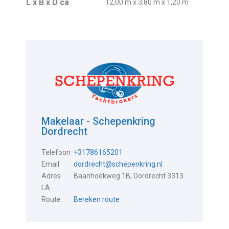
L x B x D ca
12,00 m x 3,80 m x 1,20 m
Makelaar - Schepenkring
Dordrecht
Telefoon
+31786165201
Email
dordrecht@schepenkring.nl
Adres
Baanhoekweg 1B, Dordrecht 3313
LA
Route
Bereken route