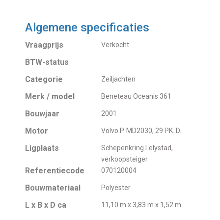
Algemene specificaties
Vraagprijs
Verkocht
BTW-status
Categorie
Zeiljachten
Merk / model
Beneteau Oceanis 361
Bouwjaar
2001
Motor
Volvo P. MD2030, 29 PK. D.
Ligplaats
Schepenkring Lelystad,
verkoopsteiger
Referentiecode
070120004
Bouwmateriaal
Polyester
L x B x D ca
11,10 m x 3,83 m x 1,52 m