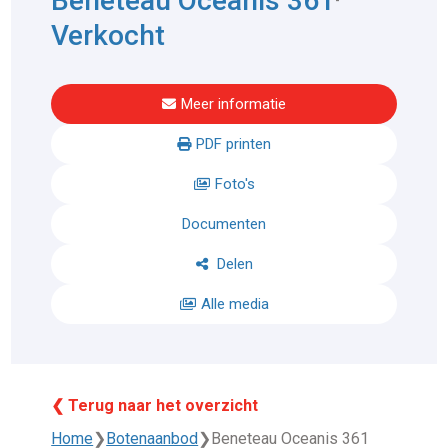
Beneteau Oceanis 361
Verkocht
Meer informatie
PDF printen
Foto's
Documenten
Delen
Alle media
❮ Terug naar het overzicht
Home
❯
Botenaanbod
❯
Beneteau Oceanis 361