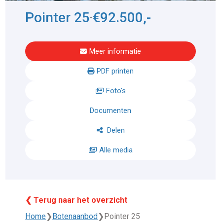
Pointer 25
€92.500,-
-
Meer informatie
PDF printen
Foto's
Documenten
Delen
Alle media
❮ Terug naar het overzicht
Home
❯
Botenaanbod
❯
Pointer 25