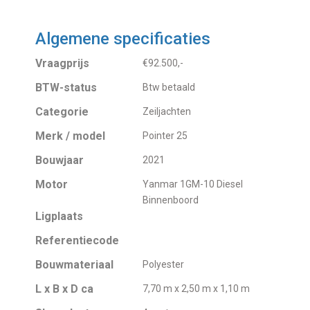
Algemene specificaties
Vraagprijs
€92.500,-
BTW-status
Btw betaald
Categorie
Zeiljachten
Merk / model
Pointer 25
Bouwjaar
2021
Motor
Yanmar 1GM-10 Diesel
Binnenboord
Ligplaats
Referentiecode
Bouwmateriaal
Polyester
L x B x D ca
7,70 m x 2,50 m x 1,10 m