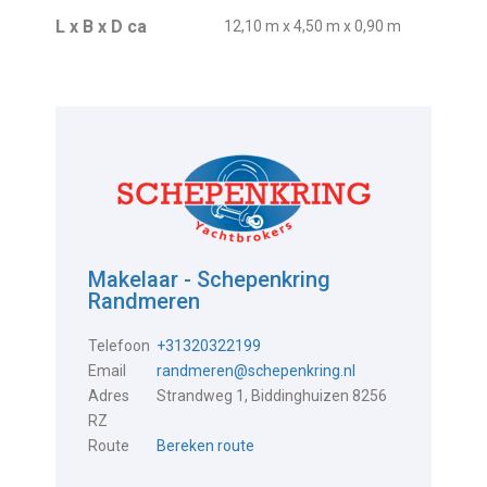
L x B x D ca
12,10 m x 4,50 m x 0,90 m
Makelaar - Schepenkring
Randmeren
Telefoon
+31320322199
Email
randmeren@schepenkring.nl
Adres
Strandweg 1, Biddinghuizen 8256
RZ
Route
Bereken route