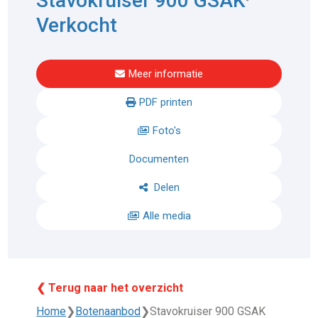
Stavokruiser 900 GSAK
Verkocht
Meer informatie
PDF printen
Foto's
Documenten
Delen
Alle media
❮ Terug naar het overzicht
Home
❯
Botenaanbod
❯
Stavokruiser 900 GSAK