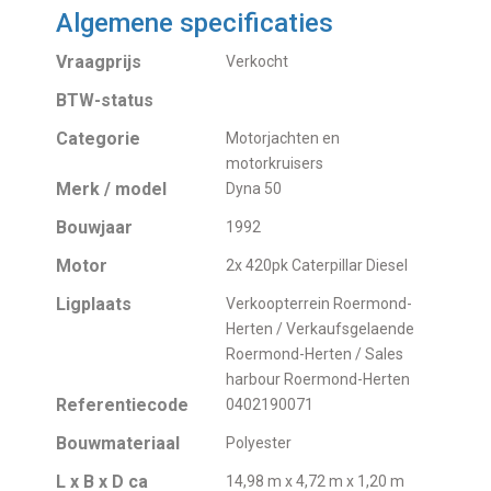
Algemene specificaties
Vraagprijs
Verkocht
BTW-status
Categorie
Motorjachten en
motorkruisers
Merk / model
Dyna 50
Bouwjaar
1992
Motor
2x 420pk Caterpillar Diesel
Ligplaats
Verkoopterrein Roermond-
Herten / Verkaufsgelaende
Roermond-Herten / Sales
harbour Roermond-Herten
Referentiecode
0402190071
Bouwmateriaal
Polyester
L x B x D ca
14,98 m x 4,72 m x 1,20 m