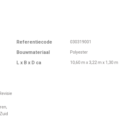
Referentiecode
030319001
Bouwmateriaal
Polyester
L x B x D ca
10,60 m x 3,22 m x 1,30 m
Revisie
ren,
 Zuid