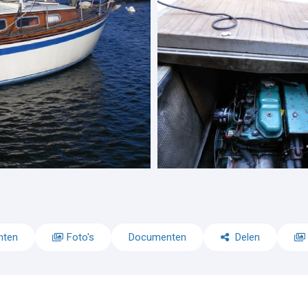
nten
Foto's
Documenten
Delen