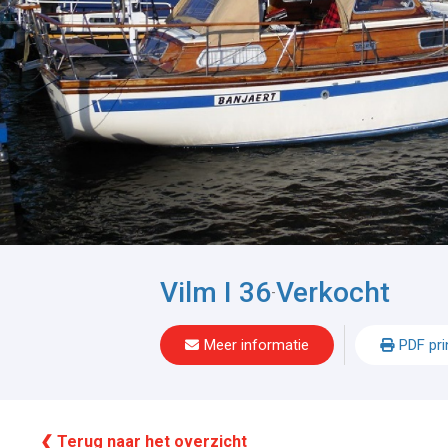
Vilm I 36
Verkocht
-
Meer informatie
PDF pri
❮ Terug naar het overzicht