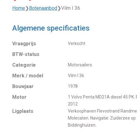
Home
❯
Botenaanbod
❯
Vilm I 36
Algemene specificaties
Vraagprijs
Verkocht
BTW-status
Categorie
Motorsailers
Merk / model
Vilm I 36
Bouwjaar
1978
Motor
1 Volvo Penta MD21A diesel 45 PK. 
2012
Ligplaats
Verkoophaven Flevostrand Randme
Molecaten. Navigatie: Zuiderzee op
Biddinghuizen.