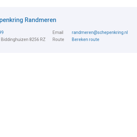
epenkring Randmeren
99
Email
randmeren@schepenkring.nl
 Biddinghuizen 8256 RZ
Route
Bereken route