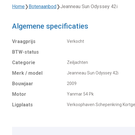
Home
❯
Botenaanbod
❯
Jeanneau Sun Odyssey 42i
Algemene specificaties
Vraagprijs
Verkocht
BTW-status
Categorie
Zeiljachten
Merk / model
Jeanneau Sun Odyssey 42i
Bouwjaar
2009
Motor
Yanmar 54 Pk
Ligplaats
Verkoophaven Schepenkring Kortg