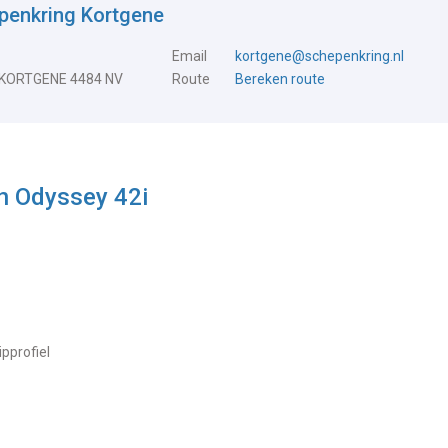
penkring Kortgene
Email
kortgene@schepenkring.nl
 KORTGENE 4484 NV
Route
Bereken route
n Odyssey 42i
ipprofiel