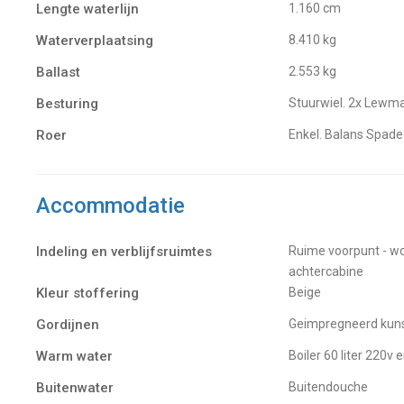
Lengte waterlijn
1.160 cm
Waterverplaatsing
8.410 kg
Ballast
2.553 kg
Besturing
Stuurwiel. 2x Lewm
Roer
Enkel. Balans Spade
Accommodatie
Indeling en verblijfsruimtes
Ruime voorpunt - wc/douche - salon met keuken en navigatiehoek - 2e wc/doucheruimte - 2x
achtercabine
Kleur stoffering
Beige
Gordijnen
Geimpregneerd kuns
Warm water
Boiler 60 liter 220v
Buitenwater
buitendouche