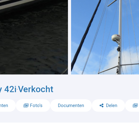
 42i
Verkocht
-
nten
Foto's
Documenten
Delen