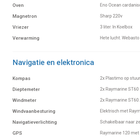
Oven
Eno Ocean cardani
Magnetron
Sharp 220v
Vriezer
3 liter. In Koelbox
Verwarming
hete lucht. Webast
Navigatie en elektronica
Kompas
2x Plastimo op stu
Dieptemeter
2x Raymarine ST60
Windmeter
2x Raymarine ST60.
Windvaanbesturing
Elektrisch met Ray
Navigatieverlichting
Schakelbaar naar ze
GPS
Raymarine 120 met 