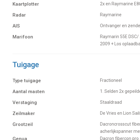
Kaartplotter
2x en Raymarine E80
Radar
Raymarine
AIS
Ontvanger en zende
Marifoon
Raymarin 55E DSC/ Atis met Ray handset in de kuip van 2011. + Lowrance LVR 250E DSC/ Atis van
2009 + Los oplaadb
Tuigage
Type tuigage
Fractioneel
Aantal masten
1. Selden 2x gepeil
Verstaging
Staaldraad
Zeilmaker
De Vries en Lion Sail
Grootzeil
Dacroncrosscut fibercon Pro 8,46 4x fullbatten met Selden inmast zeilkarren, cunningham en
acherlijkspanner met
Genua
Dacron fibercon pr