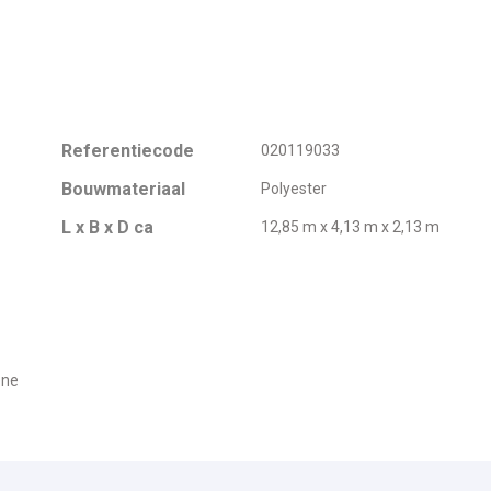
Referentiecode
020119033
Bouwmateriaal
Polyester
L x B x D ca
12,85 m x 4,13 m x 2,13 m
ene