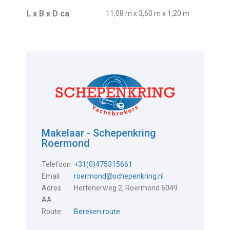
L x B x D ca
11,08 m x 3,60 m x 1,20 m
Makelaar - Schepenkring
Roermond
Telefoon
+31(0)475315661
Email
roermond@schepenkring.nl
Adres
Hertenerweg 2, Roermond 6049
AA
Route
Bereken route