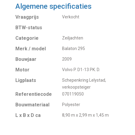
Algemene specificaties
Vraagprijs
Verkocht
BTW-status
Categorie
Zeiljachten
Merk / model
Balaton 295
Bouwjaar
2009
Motor
Volvo P. D1-13 PK. D.
Ligplaats
Schepenkring Lelystad,
verkoopsteiger
Referentiecode
070119050
Bouwmateriaal
Polyester
L x B x D ca
8,90 m x 2,99 m x 1,45 m