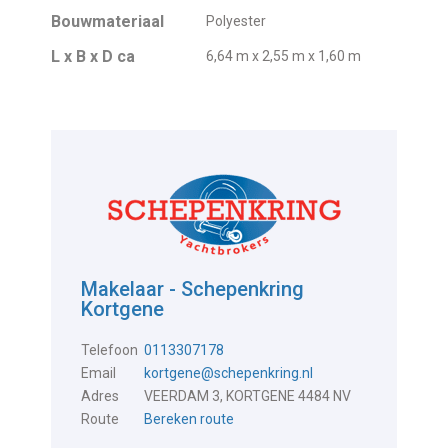
Bouwmateriaal
Polyester
L x B x D ca
6,64 m x 2,55 m x 1,60 m
Makelaar - Schepenkring
Kortgene
Telefoon
0113307178
Email
kortgene@schepenkring.nl
Adres
VEERDAM 3, KORTGENE 4484 NV
Route
Bereken route