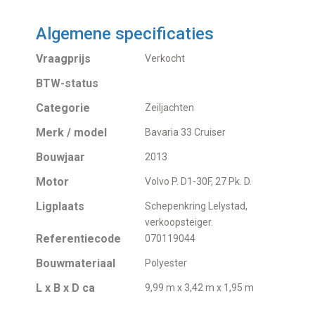
Algemene specificaties
Vraagprijs
Verkocht
BTW-status
Categorie
Zeiljachten
Merk / model
Bavaria 33 Cruiser
Bouwjaar
2013
Motor
Volvo P. D1-30F, 27 Pk. D.
Ligplaats
Schepenkring Lelystad,
verkoopsteiger.
Referentiecode
070119044
Bouwmateriaal
Polyester
L x B x D ca
9,99 m x 3,42 m x 1,95 m