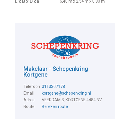
L x B x D ca
6,40 m x 2,54 m x 0,80 m
Makelaar - Schepenkring
Kortgene
Telefoon
0113307178
Email
kortgene@schepenkring.nl
Adres
VEERDAM 3, KORTGENE 4484 NV
Route
Bereken route