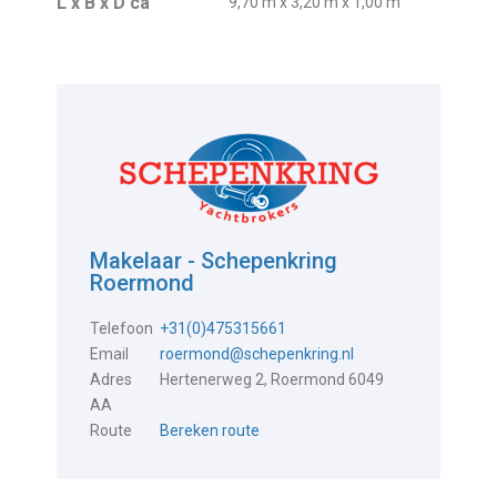
L x B x D ca
9,70 m x 3,20 m x 1,00 m
Makelaar - Schepenkring
Roermond
Telefoon
+31(0)475315661
Email
roermond@schepenkring.nl
Adres
Hertenerweg 2, Roermond 6049
AA
Route
Bereken route