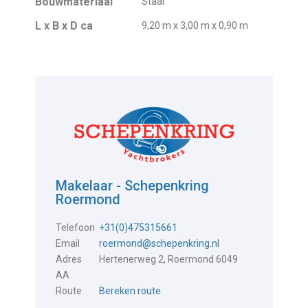
Bouwmateriaal
Staal
L x B x D ca
9,20 m x 3,00 m x 0,90 m
Makelaar - Schepenkring
Roermond
Telefoon
+31(0)475315661
Email
roermond@schepenkring.nl
Adres
Hertenerweg 2, Roermond 6049
AA
Route
Bereken route