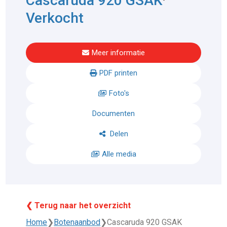
Cascaruda 920 GSAK
Verkocht
Meer informatie
PDF printen
Foto's
Documenten
Delen
Alle media
❮ Terug naar het overzicht
Home
❯
Botenaanbod
❯
Cascaruda 920 GSAK