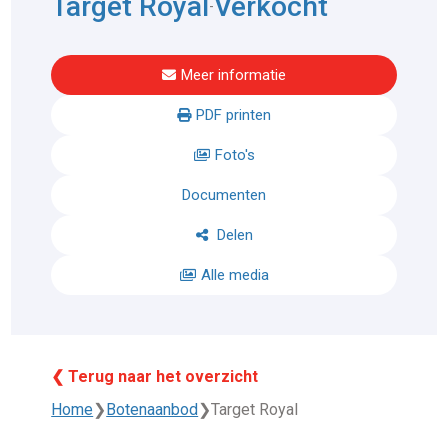
Target Royal
Verkocht
-
Meer informatie
PDF printen
Foto's
Documenten
Delen
Alle media
❮ Terug naar het overzicht
Home
❯
Botenaanbod
❯
Target Royal