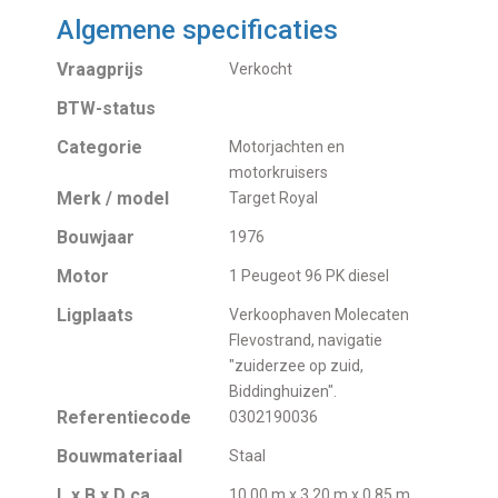
Algemene specificaties
Vraagprijs
Verkocht
BTW-status
Categorie
Motorjachten en
motorkruisers
Merk / model
Target Royal
Bouwjaar
1976
Motor
1 Peugeot 96 PK diesel
Ligplaats
Verkoophaven Molecaten
Flevostrand, navigatie
"zuiderzee op zuid,
Biddinghuizen".
Referentiecode
0302190036
Bouwmateriaal
Staal
L x B x D ca
10,00 m x 3,20 m x 0,85 m