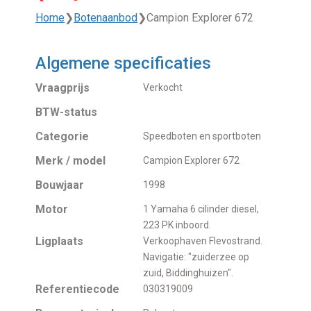
Home
❯
Botenaanbod
❯
Campion Explorer 672
Algemene specificaties
Vraagprijs
Verkocht
BTW-status
Categorie
Speedboten en sportboten
Merk / model
Campion Explorer 672
Bouwjaar
1998
Motor
1 Yamaha 6 cilinder diesel,
223 PK inboord.
Ligplaats
Verkoophaven Flevostrand.
Navigatie: "zuiderzee op
zuid, Biddinghuizen".
Referentiecode
030319009