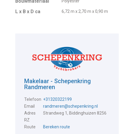
Bouwmateriaal
Polyester
L x B x D ca
6,72 m x 2,70 m x 0,90 m
Makelaar - Schepenkring
Randmeren
Telefoon
+31320322199
Email
randmeren@schepenkring.nl
Adres
Strandweg 1, Biddinghuizen 8256
RZ
Route
Bereken route