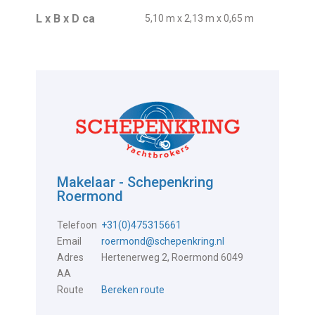
L x B x D ca
5,10 m x 2,13 m x 0,65 m
Makelaar - Schepenkring
Roermond
Telefoon
+31(0)475315661
Email
roermond@schepenkring.nl
Adres
Hertenerweg 2, Roermond 6049
AA
Route
Bereken route