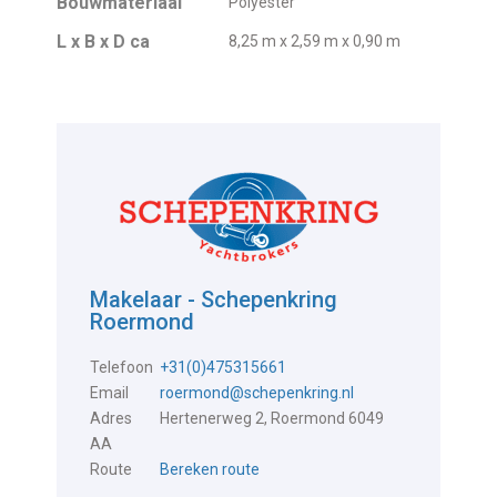
Bouwmateriaal
Polyester
L x B x D ca
8,25 m x 2,59 m x 0,90 m
Makelaar - Schepenkring
Roermond
Telefoon
+31(0)475315661
Email
roermond@schepenkring.nl
Adres
Hertenerweg 2, Roermond 6049
AA
Route
Bereken route